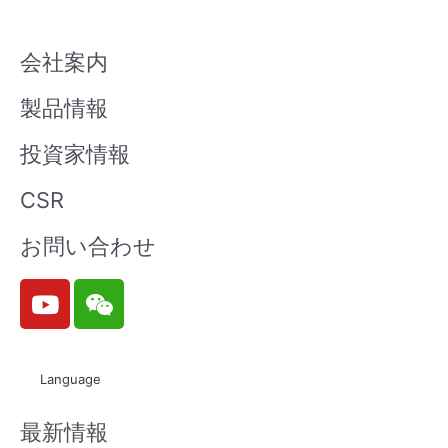
会社案内
製品情報
投資家情報
CSR
お問い合わせ
Y
W
o
e
u
i
t
x
Language
u
i
b
n
最新情報
e