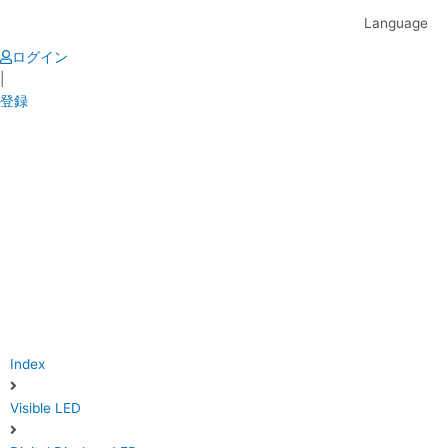
Skip
Language
to
content
ログイン
|
登録
Index
Visible LED