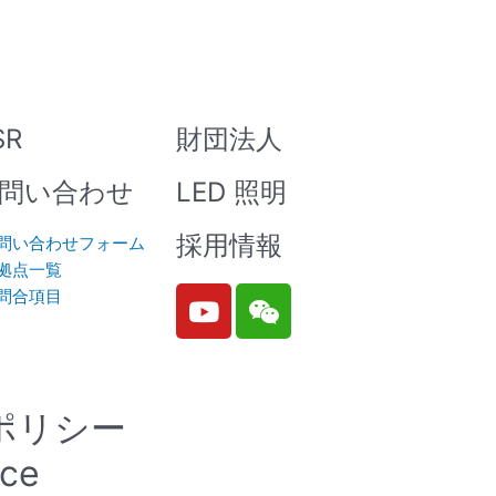
SR
財団法人
問い合わせ
LED 照明
採用情報
問い合わせフォーム
拠点一覧
Y
W
問合項目
o
e
u
i
t
x
u
i
ポリシー
b
n
e
ice