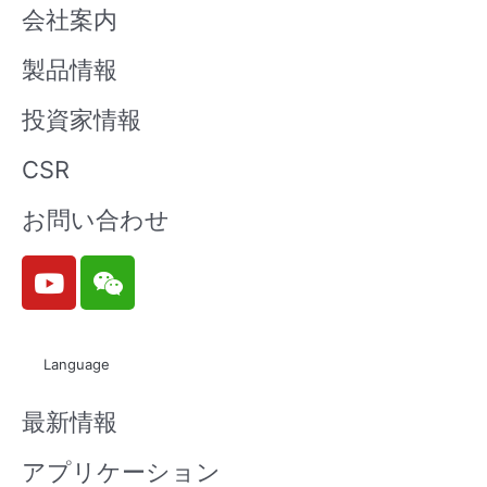
会社案内
製品情報
投資家情報
CSR
お問い合わせ
Y
W
o
e
u
i
t
x
Language
u
i
b
n
最新情報
e
アプリケーション