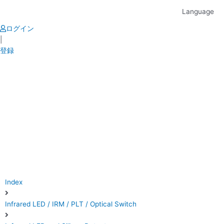
Skip
Language
to
content
ログイン
|
登録
Index
Infrared LED / IRM / PLT / Optical Switch