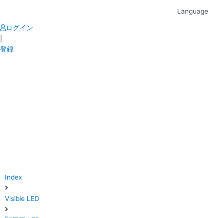
Skip
Language
to
content
ログイン
|
登録
Index
Visible LED